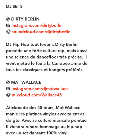
DJ SETS
💿 DIRTY BERLIN
📸 
instagram.com/dirtyberlin
🎧 
soundcloud.com/djdirtyberlin
DJ Hip Hop tout terrain, Dirty Berlin 
possède une forte culture rap, mais aussi 
une science du dancefloor très précise. Il 
vient mettre le feu à la Canopée armé de 
tous tes classiques et bangers préférés.
💿 MAT WALLACE
📸 
instagram.com/djmatwallace
🎧 
mixcloud.com/Wallace45
Aficionado des 45 tours, Mat Wallace 
manie les platines vinyles avec talent et 
doigté. Avec sa culture musicale pointue, 
il viendra rendre hommage au hip-hop 
avec un set dansant 100% vinyl.