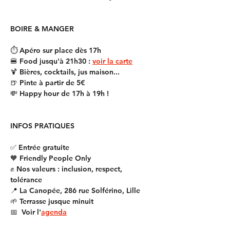
BOIRE & MANGER
⏱️ Apéro sur place dès 17h
🍔 Food jusqu'à 21h30 : 
voir la carte
🍹 Bières, cocktails, jus maison...
🍺 Pinte à partir de 5€
💸 Happy hour de 17h à 19h !
INFOS PRATIQUES
✅ Entrée gratuite
🧡 Friendly People Only
✊ Nos valeurs : inclusion, respect, 
tolérance
📍 La Canopée, 286 rue Solférino, Lille
🌱 Terrasse jusque minuit
📅  Voir l'
agenda