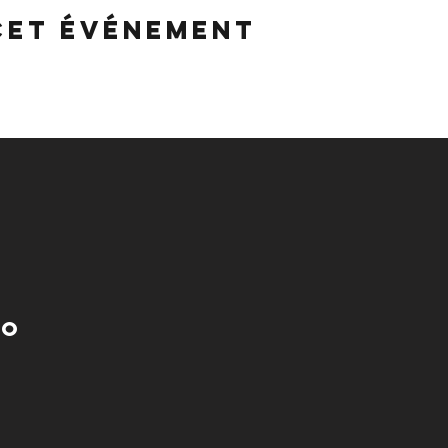
cet événement
no