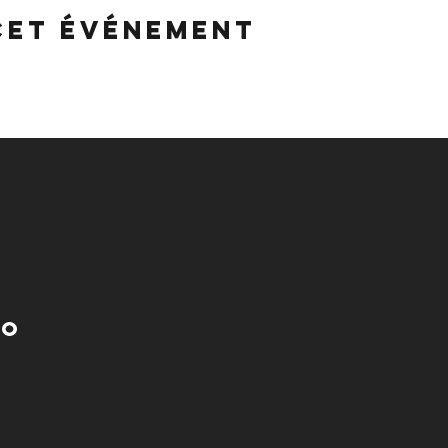
cet événement
no