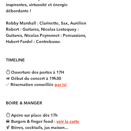
inspirantes, virtuosité et énergie 
débordante ! 
Robby Marshall : Clarinette, Sax, Aurélien 
Robert : Guitares, Nicolas Lestoquoy : 
Guitares, Nicolas Peyronnet : Percussions, 
Hubert Fardel : Contrebasse.
TIMELINE
⏱️ Ouverture des portes à 17H
🎺 Début du concert à 19h30
✅ Réservation conseillée 
par ici
BOIRE & MANGER
⏱️ Apéro sur place dès 17h
🍔 Burgers & finger food : 
voir la carte
🍹 Bières, cocktails, jus maison...