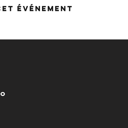
cet événement
no