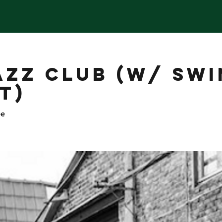
AZZ CLUB (w/ SWI
T)
ée