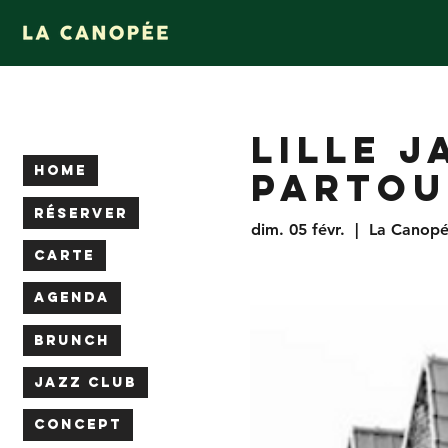
LILLE J
HOME
PARTOU
RÉSERVER
dim. 05 févr.
  |  
La Canop
CARTE
AGENDA
BRUNCH
JAZZ CLUB
CONCEPT