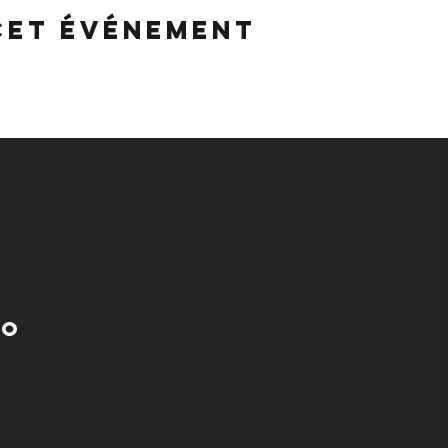
cet événement
no