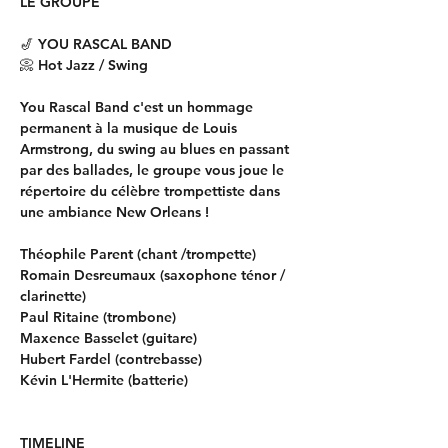
LE GROUPE
🎷 YOU RASCAL BAND
📀 Hot Jazz / Swing
You Rascal Band c'est un hommage 
permanent à la musique de Louis 
Armstrong, du swing au blues en passant 
par des ballades, le groupe vous joue le 
répertoire du célèbre trompettiste dans 
une ambiance New Orleans ! 
Théophile Parent (chant /trompette)
Romain Desreumaux (saxophone ténor / 
clarinette)
Paul Ritaine (trombone)
Maxence Basselet (guitare)
Hubert Fardel (contrebasse)
Kévin L'Hermite (batterie)
TIMELINE