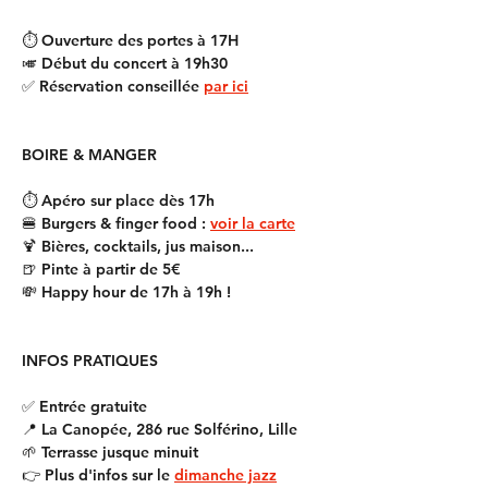
⏱️ Ouverture des portes à 17H
🎺 Début du concert à 19h30
✅ Réservation conseillée 
par ici
BOIRE & MANGER
⏱️ Apéro sur place dès 17h
🍔 Burgers & finger food : 
voir la carte
🍹 Bières, cocktails, jus maison...
🍺 Pinte à partir de 5€
💸 Happy hour de 17h à 19h !
INFOS PRATIQUES
✅ Entrée gratuite
📍 La Canopée, 286 rue Solférino, Lille
🌱 Terrasse jusque minuit
👉 Plus d'infos sur le 
dimanche jazz