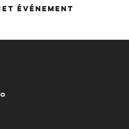
cet événement
no